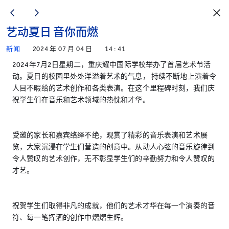
艺动夏日 音你而燃
新闻
2024 年 07 月 04 日
14 : 41
2024年7月2日星期二，重庆耀中国际学校举办了首届艺术节活
动。夏日的校园里处处洋溢着艺术的气息， 持续不断地上演着令
人目不暇给的艺术创作和各类表演。在这个里程碑时刻，我们庆
祝学生们在音乐和艺术领域的热忱和才华。
受邀的家长和嘉宾络绎不绝，观赏了精彩的音乐表演和艺术展
览，大家沉浸在学生们营造的创意中。从动人心弦的音乐旋律到
令人赞叹的艺术创作，无不彰显学生们的辛勤努力和令人赞叹的
才艺。
祝贺学生们取得非凡的成就，他们的艺术才华在每一个演奏的音
符、每一笔挥洒的创作中熠熠生辉。