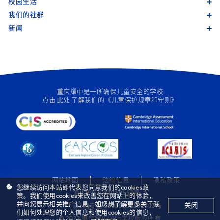
校园生活
我们的社群
新闻
重庆耀中是一所确保儿童安全的学校
点击
此处
了解我们的《儿童保护规章和守则》
网站地图
法律信息
隐私政策
您继续访问本站即代表您同意我们的cookies政
渝ICP备2021010557号-1
策。我们使用cookies来改善您在网站上的体验，
并向您展示相关推广信息。如您想了解更多关于我
关闭
渝公网安备 50019002502393号
们如何处理您的个人信息和使用cookies的信息，
© 2022 重庆耀中国际学校版权所有