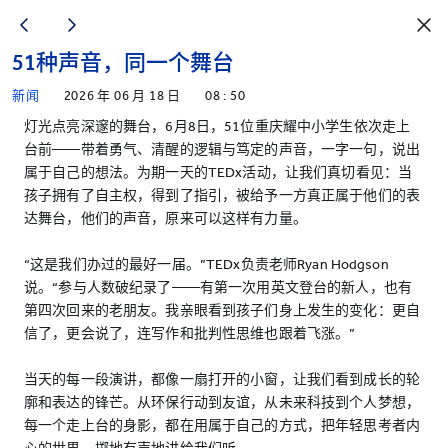
51种声音，同一个舞台
新闻
2026 年 06 月 18 日
08 : 50
灯光点亮深邃的舞台，6月8日，51位重庆耀中小学生依次走上
台前——带着勇气、清醒的逻辑与笃定的声音，一字一句，说出
属于自己的想法。为期一天的TEDx活动，让我们真切看见：当
孩子拥有了自主权，得到了指引，被给予一方真正属于他们的表
达舞台，他们的声音，原来可以这样有力量。
“这是我们办过的最好一届。”TEDx负责老师Ryan Hodgson
说。“参与人数破纪录了——有第一次用英文登台的新人，也有
第四次回来的老朋友。我亲眼看到孩子们身上发生的变化：更自
信了，更会说了，连写作和批判性思维也跟着飞涨。”
当天的每一段演讲，都像一扇打开的小窗，让我们看到成长的轮
廓和表达的锋芒。从环保行动到友谊，从未来科技到个人梦想，
每一个走上台的身影，都在用属于自己的方式，把年轻思考者内