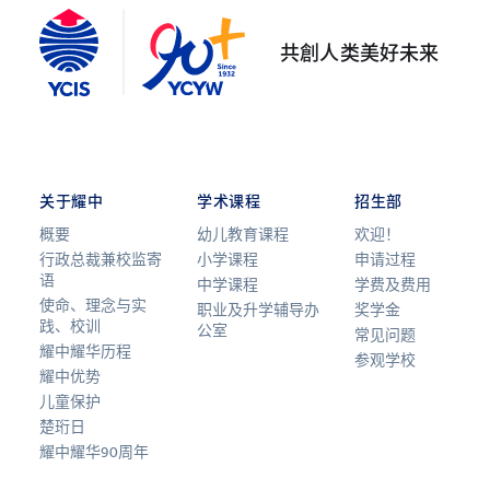
共創人类美好未来
关于耀中
学术课程
招生部
概要
幼儿教育课程
欢迎！
行政总裁兼校监寄
小学课程
申请过程
语
中学课程
学费及费用
使命、理念与实
职业及升学辅导办
奖学金
践、校训
公室
常见问题
耀中耀华历程
参观学校
耀中优势
儿童保护
楚珩日
耀中耀华90周年