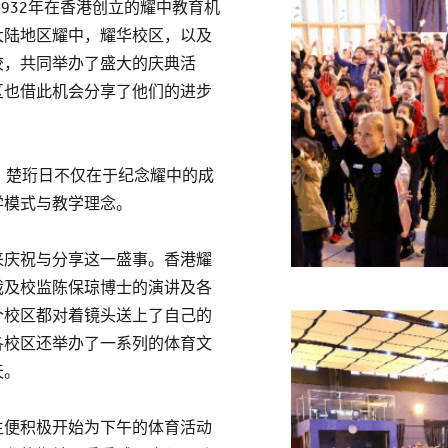
1932年在香港创立的耀中教育机
大陆地区耀中，耀华校区，以及
校，共同举办了盛大的庆典活
区也借此机会分享了他们的进步
，楚珩日不仅在于纪念耀中的成
学模式与教学理念。
来庆祝与分享这一盛事。香港耀
裁及校监陈保琼博士的演讲及各
个校区都对着镜头送上了自己的
各校区还举办了一系列的体育文
天。
生便积极开始为下午的体育活动