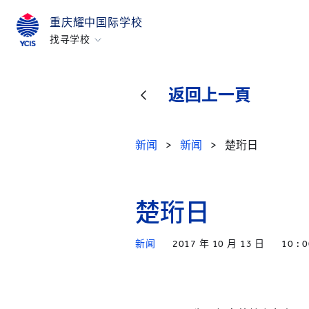
重庆耀中国际学校
找寻学校
香港
美国硅谷
返回上一頁
北京
北京亦莊
新闻
>
新闻
>
楚珩日
重庆
青岛
楚珩日
上海
所有耀中耀华学校
新闻
2017 年 10 月 13 日
10 : 