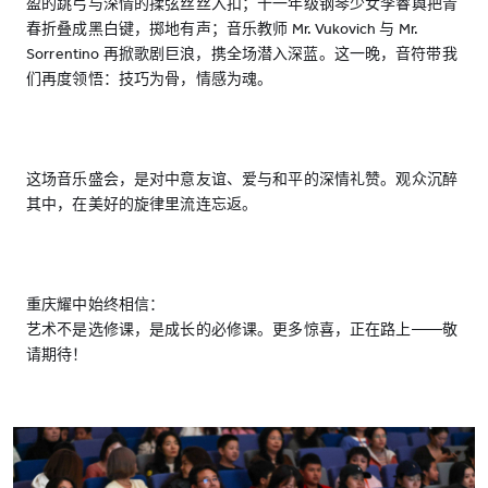
盈的跳弓与深情的揉弦丝丝入扣；十一年级钢琴少女李睿藇把青
春折叠成黑白键，掷地有声；音乐教师 Mr. Vukovich 与 Mr.
Sorrentino 再掀歌剧巨浪，携全场潜入深蓝。这一晚，音符带我
们再度领悟：技巧为骨，情感为魂。
这场音乐盛会，是对中意友谊、爱与和平的深情礼赞。观众沉醉
其中，在美好的旋律里流连忘返。
重庆耀中始终相信：
艺术不是选修课，是成长的必修课。更多惊喜，正在路上——敬
请期待！