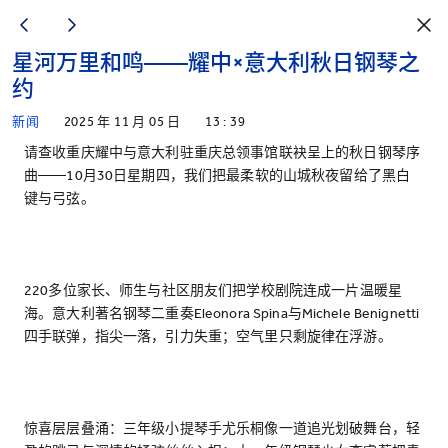
星河万里和鸣——耀中×意大利秋日钢琴之
约
新闻
2025 年 11 月 05 日
13 : 39
请查收重庆耀中与意大利驻重庆总领事馆联袂呈上的秋日钢琴序
曲——10月30日星期四，我们把最柔软的山城秋夜留给了黑白
键与弓弦。
220多位家长、师生与社区朋友们把学校剧院连成一片温暖星
海。意大利著名钢琴二重奏Eleonora Spina与Michele Benignetti
四手联弹，指尖一落，引力失重；空气里只剩旋律在浮游。
惊喜层层叠涌：三年级小提琴手尤乐桐像一道追光划破舞台，轻