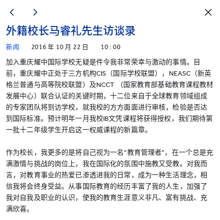
外籍校长马睿礼先生访谈录
新闻
2016 年 10 月 22 日
10 : 00
加入重庆耀中国际学校无疑是件令我非常荣幸与激动的事情。目
前，重庆耀中正处于三方机构CIS（国际学校联盟），NEASC（新英
格兰普通与高等院校联盟）及NCCT （国家教育部基础教育课程教材
发展中心）联合认证的关键时期，十二位来自于全球教育领域组成
的专家团队将到访学校，就我校的方方面面进行审核，检验是否达
到国际标准。预计明年一月我校IB文凭课程将获得授权，我们期待第
一批十二年级学生开启这一权威课程的新篇章。
作为校长，我更多的是将自己视为一名“教育管理者”，在一个总是充
满激情与挑战的岗位上，我在国际化的氛围中施教又受教。对我而
言，对教育事业的热爱已渗透进我的日常，成为一种生活理念，相
信我将会终身受益。从事国际教育的经历丰富了我的人生，加强了
我对自我及职业的认识，使我的教育生涯意义非凡、富有挑战、充
满欣喜。