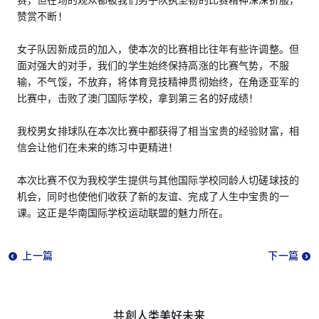
赛，但在场的观众都被我们男子队执坚韧的比赛精神深深折服，
赞赏不断！
女子队因新成员的加入，使本次的比赛相比往年有些许调整。但
面对强大的对手，我们的学生始终保持高涨的比赛气势，不服
输，不气馁，不放弃，将体育竞技精神贯彻始终，在角逐亚军的
比赛中，击败了澳门国际学校，拿到第三名的好成绩！
我校男女排球队在本次比赛中都获得了相当宝贵的经验财富，相
信会让他们在未来的练习中更精进！
本次比赛不仅为我校学生提供与其他国际学校同龄人切磋球技的
机会，同时也使他们收获了新的友谊、完成了人生中宝贵的一
课。这正是华南国际学校运动联盟的魅力所在。
上一篇
下一篇
共創人类美好未来