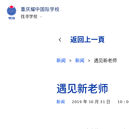
重庆耀中国际学校
找寻学校
香港
美国硅谷
返回上一頁
北京
北京亦莊
新闻
>
新闻
>
遇见新老师
重庆
青岛
遇见新老师
上海
所有耀中耀华学校
新闻
2019 年 10 月 31 日
10 : 