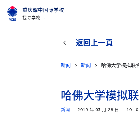
重庆耀中国际学校
找寻学校
香港
美国硅谷
返回上一頁
北京
北京亦莊
新闻
>
新闻
>
哈佛大学模拟联合
重庆
青岛
哈佛大学模拟联
上海
所有耀中耀华学校
新闻
2019 年 03 月 28 日
10 : 