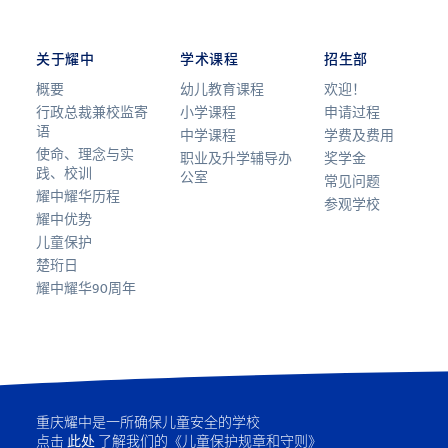
关于耀中
学术课程
招生部
概要
幼儿教育课程
欢迎！
行政总裁兼校监寄
小学课程
申请过程
语
中学课程
学费及费用
使命、理念与实
职业及升学辅导办
奖学金
践、校训
公室
常见问题
耀中耀华历程
参观学校
耀中优势
儿童保护
楚珩日
耀中耀华90周年
重庆耀中是一所确保儿童安全的学校
点击
此处
了解我们的《儿童保护规章和守则》